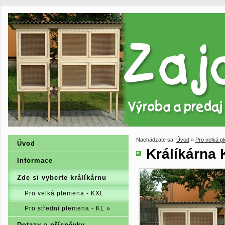
Nachádzate sa:
Úvod
»
Pro velká p
Úvod
Králíkárna
Informace
Zde si vyberte králíkárnu
Pro velká plemena - KXL
Pro střední plemena - KL »
Dotazy a příspěvky