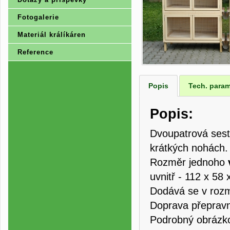
Fotogalerie
Materiál králíkáren
Reference
Popis
Tech. param
Popis:
Dvoupatrová sesta
krátkých nohách.
Rozměr jednoho
uvnitř - 112 x 5
Dodává se v roz
Doprava přepravn
Podrobný obrázko